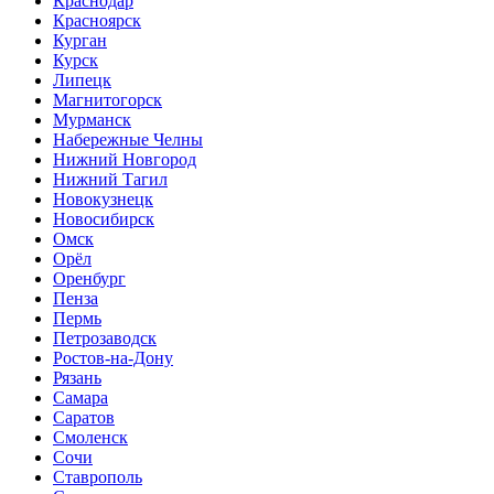
Краснодар
Красноярск
Курган
Курск
Липецк
Магнитогорск
Мурманск
Набережные Челны
Нижний Новгород
Нижний Тагил
Новокузнецк
Новосибирск
Омск
Орёл
Оренбург
Пенза
Пермь
Петрозаводск
Ростов-на-Дону
Рязань
Самара
Саратов
Смоленск
Сочи
Ставрополь